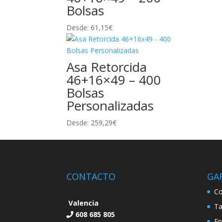
Bolsas
Desde:
61,15
€
Asa Retorcida
46+16×49 – 400
Bolsas
Personalizadas
Desde:
259,29
€
CONTACTO
GA
Co
Valencia
Ta
608 685 805
En