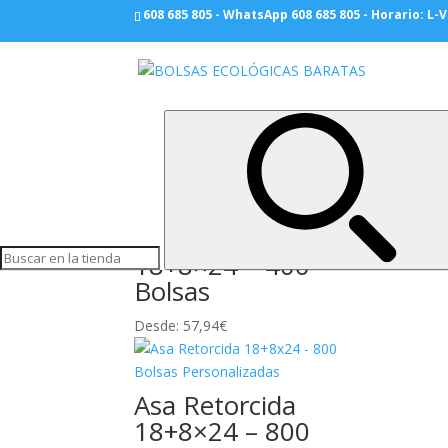
608 685 805 - WhatsApp 608 685 805 - Horario: L-
Inicio
/ Tipo de material del producto / Satinado
Satinado blanco
Mostrando los 8 resultados
Asa Retorcida
18+8×24 – 400
Bolsas
Desde:
57,94
€
Asa Retorcida
18+8×24 – 800