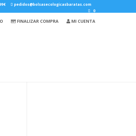
 99€
pedidos@bolsasecologicasbaratas.com
0
Carrito
TO
FINALIZAR COMPRA
MI CUENTA
Filtrar por precio
Precio
Precio
mínimo
máximo
Filtrar