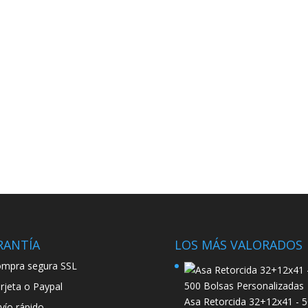
RANTÍA
LOS MÁS VALORADOS
mpra segura SSL
rjeta o Paypal
Asa Retorcida 32+12x41 - 
vío rápido