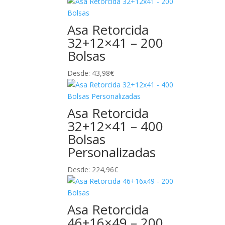
Asa Retorcida
32+12×41 – 200
Bolsas
Desde:
43,98
€
Asa Retorcida
32+12×41 – 400
Bolsas
Personalizadas
Desde:
224,96
€
Asa Retorcida
46+16×49 – 200