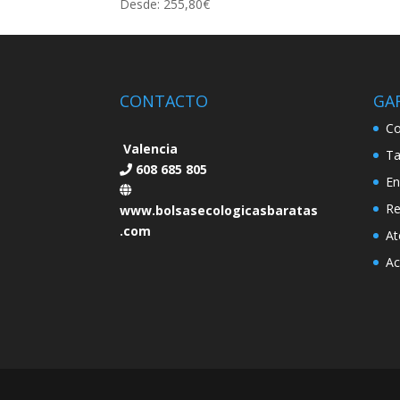
Desde:
255,80
€
CONTACTO
GA
Co
Valencia
Ta
608 685 805
En
Re
www.bolsasecologicasbaratas
.com
At
Ac