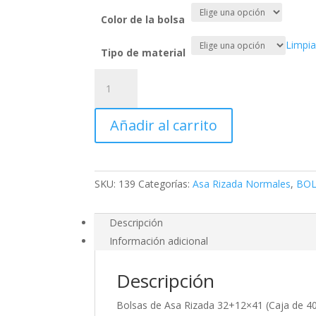
Color de la bolsa
Limpia
Tipo de material
Asa
Retorcida
32+12x41
Añadir al carrito
-
400
Bolsas
Personalizadas
SKU:
139
Categorías:
Asa Rizada Normales
,
BOL
cantidad
Descripción
Información adicional
Descripción
Bolsas de Asa Rizada 32+12×41 (Caja de 400