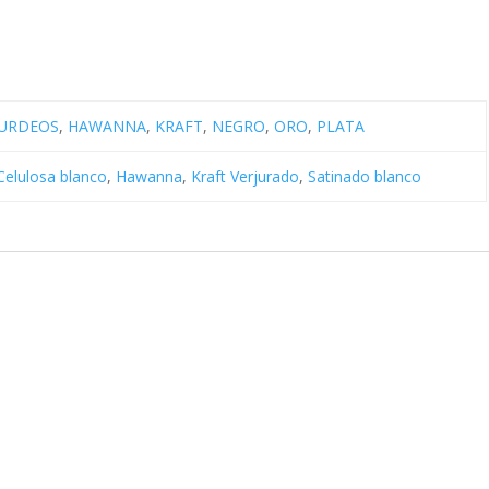
URDEOS
,
HAWANNA
,
KRAFT
,
NEGRO
,
ORO
,
PLATA
Celulosa blanco
,
Hawanna
,
Kraft Verjurado
,
Satinado blanco