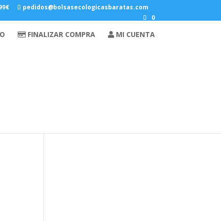
 99€
pedidos@bolsasecologicasbaratas.com
0
Carrito
as
TO
FINALIZAR COMPRA
MI CUENTA