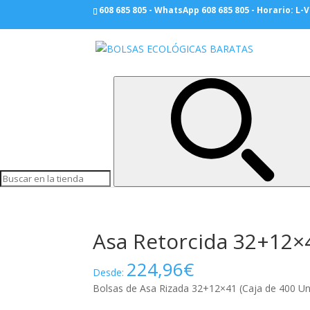
608 685 805 - WhatsApp 608 685 805 - Horario: L-
Inicio
/
BOLSAS PAPEL
/
Asa Rizada Normales
/
Asa Retorcida 32+12×4
224,96
€
Desde:
Bolsas de Asa Rizada 32+12×41 (Caja de 400 Unid