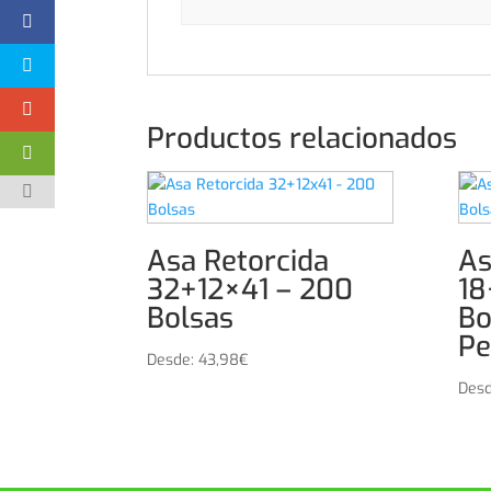
Productos relacionados
Asa Retorcida
As
32+12×41 – 200
18
Bolsas
Bo
Pe
Desde:
43,98
€
Des