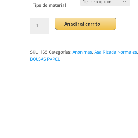
Tipo de material
Asa
Añadir al carrito
Retorcida
46+16x49
-
200
SKU:
165
Categorías:
Anonimas
,
Asa Rizada Normales
Bolsas
BOLSAS PAPEL
cantidad