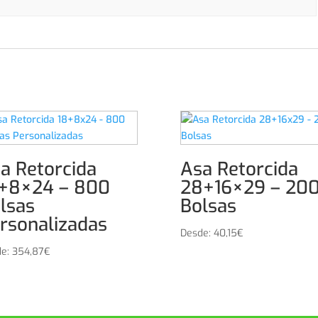
a Retorcida
Asa Retorcida
+8×24 – 800
28+16×29 – 20
lsas
Bolsas
rsonalizadas
Desde:
40,15
€
de:
354,87
€