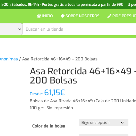
20h Sábados: 9h-14h - Portes gratis a toda la península a partir de 99€
pe
INICIO
SOBRE NOSOTROS
PIDE PRESU
Anonimas
/ Asa Retorcida 46+16×49 – 200 Bolsas
Asa Retorcida 46+16×49 
200 Bolsas
61,15
€
Desde:
Bolsas de Asa Rizada 46+16×49 (Caja de 200 Unidade
100 grs. Sin Impresión
Color de la bolsa