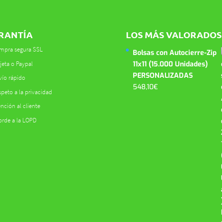
RANTÍA
LOS MÁS VALORADOS
mpra segura SSL
Bolsas con Autocierre-Zip
jeta o Paypal
11x11 (15.000 Unidades)
PERSONALIZADAS
vío rápido
548,10
€
peto a la privacidad
nción al cliente
orde a la LOPD