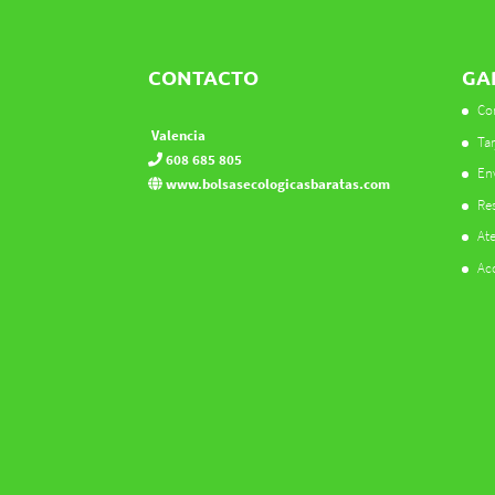
CONTACTO
GA
Co
Valencia
Tar
608 685 805
En
www.bolsasecologicasbaratas.com
Res
Ate
Ac