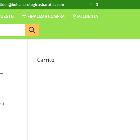
didos@bolsasecologicasbaratas.com
0
PUESTO
FINALIZAR COMPRA
MI CUENTA
Carrito
–
s)