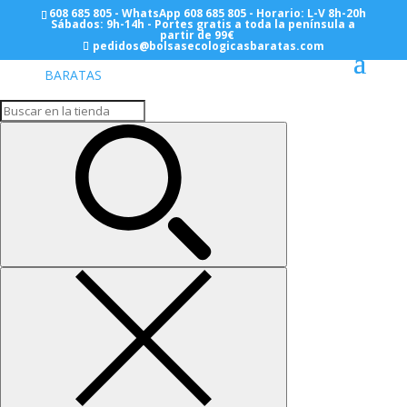
608 685 805 - WhatsApp 608 685 805 - Horario: L-V 8h-20h
Sábados: 9h-14h - Portes gratis a toda la península a
partir de 99€
pedidos@bolsasecologicasbaratas.com
Inicio
/
BOLSAS PAPEL
/
Asa Rizada
Normales
/
Anonimas
/ Asa Retorcida 18+9×39 – 300
Bolsas
Asa Retorcida 18+9×39 –
300 Bolsas
52,14
€
Desde:
Bolsas de Asa Rizada 18+9×39 (Caja de 300 Unidades)
100 grs. Sin Impresión.
Color de la bolsa