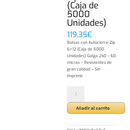
(Caja de
5000
Unidades)
119,35
€
Bolsas con Autocierre-Zip
6×12 (Caja de 5000
Unidades) Galga 240 – 60
micras – Resistentes de
gran calidad – Sin
Imprimir
Bolsas
con
Autocierre-
Añadir al carrito
Zip
6x12
(Caja
de