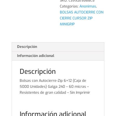
SKU:
c3992e9a68c5
5000
Categorías:
Anonimas
,
Unidades)
BOLSAS AUTOCIERRE CON
cantidad
CIERRE CURSOR ZIP
MINIGRIP
Descripción
Información adicional
Descripción
Bolsas con Autocierre-Zip 6×12 (Caja de
5000 Unidades) Galga 240 – 60 micras –
Resistentes de gran calidad – Sin Imprimir
Información adicional