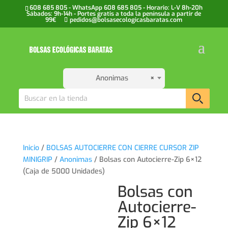
608 685 805 - WhatsApp 608 685 805 - Horario: L-V 8h-20h
Sábados: 9h-14h - Portes gratis a toda la península a partir de
99€
pedidos@bolsasecologicasbaratas.com
Anonimas
×
Inicio
/
BOLSAS AUTOCIERRE CON CIERRE CURSOR ZIP
MINIGRIP
/
Anonimas
/ Bolsas con Autocierre-Zip 6×12
(Caja de 5000 Unidades)
Bolsas con
Autocierre-
Zip 6×12