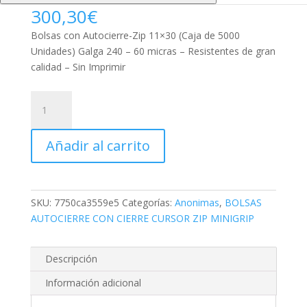
300,30
€
Bolsas con Autocierre-Zip 11×30 (Caja de 5000
Unidades) Galga 240 – 60 micras – Resistentes de gran
calidad – Sin Imprimir
Bolsas
con
Autocierre-
Añadir al carrito
Zip
11x30
(Caja
de
SKU:
7750ca3559e5
Categorías:
Anonimas
,
BOLSAS
5000
AUTOCIERRE CON CIERRE CURSOR ZIP MINIGRIP
Unidades)
cantidad
Descripción
Información adicional