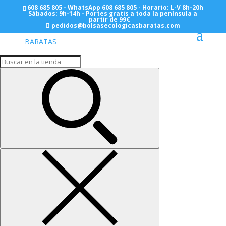
608 685 805 - WhatsApp 608 685 805 - Horario: L-V 8h-20h
Sábados: 9h-14h - Portes gratis a toda la península a
partir de 99€
pedidos@bolsasecologicasbaratas.com
Inicio
/
BOLSAS AUTOCIERRE CON CIERRE CURSOR
ZIP MINIGRIP
/
Anonimas
/ Bolsas con Autocierre-Zip
11×30 (Caja de 5000 Unidades)
Bolsas con Autocierre-
Zip 11×30 (Caja de 5000
Unidades)