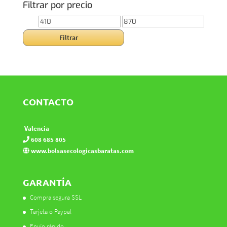
Filtrar por precio
Precio
Precio
mínimo
máximo
Filtrar
CONTACTO
Valencia
608 685 805
www.bolsasecologicasbaratas.com
GARANTÍA
Compra segura SSL
Tarjeta o Paypal
Envío rápido