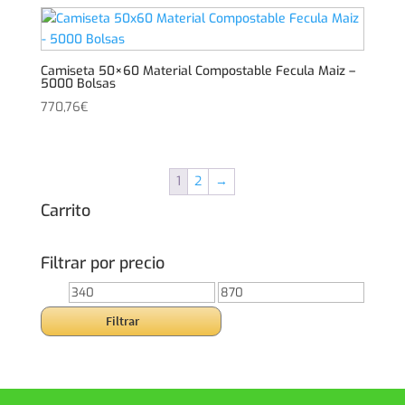
Camiseta 50×60 Material Compostable Fecula Maiz –
5000 Bolsas
770,76
€
1
2
→
Carrito
Filtrar por precio
Precio
Precio
mínimo
máximo
Filtrar