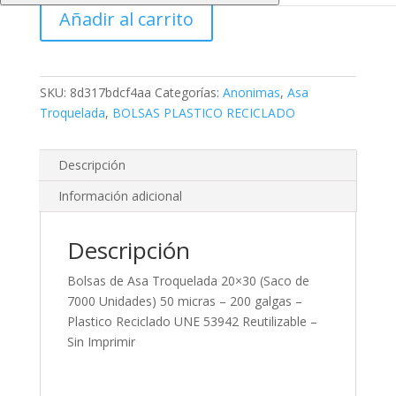
Añadir al carrito
Anonima
-
Reciclado
cantidad
SKU:
8d317bdcf4aa
Categorías:
Anonimas
,
Asa
Troquelada
,
BOLSAS PLASTICO RECICLADO
Descripción
Información adicional
Descripción
Bolsas de Asa Troquelada 20×30 (Saco de
7000 Unidades) 50 micras – 200 galgas –
Plastico Reciclado UNE 53942 Reutilizable –
Sin Imprimir