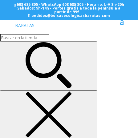
608 685 805 - WhatsApp 608 685 805 - Horario: L-V 8h-20h
Sábados: 9h-14h - Portes gratis a toda la península a
partir de 99€
pedidos@bolsasecologicasbaratas.com
Inicio
/
BOLSAS PLASTICO RECICLADO
/
Asa
Troquelada
/
Anonimas
/ Troquelada 20×30 – Anonima
– Reciclado
Troquelada 20×30 –
Anonima – Reciclado
216,00
€
Bolsas de Asa Troquelada 20×30 (Saco de 7000
Unidades) 50 micras – 200 galgas – Plastico Reciclado
UNE 53942 Reutilizable – Sin Imprimir
Troquelada
20x30
-