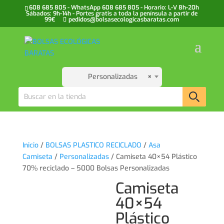
608 685 805 - WhatsApp 608 685 805 - Horario: L-V 8h-20h
Sábados: 9h-14h - Portes gratis a toda la península a partir de
99€
pedidos@bolsasecologicasbaratas.com
Personalizadas
×
Inicio
/
BOLSAS PLASTICO RECICLADO
/
Asa
Camiseta
/
Personalizadas
/ Camiseta 40×54 Plástico
70% reciclado – 5000 Bolsas Personalizadas
Camiseta
40×54
Plástico