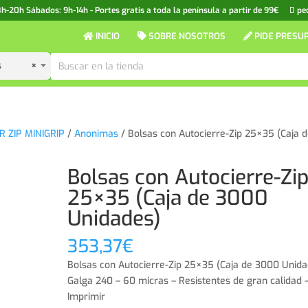
20h Sábados: 9h-14h - Portes gratis a toda la península a partir de 99€
pe
INICIO
SOBRE NOSOTROS
PIDE PRESU
s
×
 ZIP MINIGRIP
/
Anonimas
/ Bolsas con Autocierre-Zip 25×35 (Caja 
Bolsas con Autocierre-Zi
25×35 (Caja de 3000
Unidades)
353,37
€
Bolsas con Autocierre-Zip 25×35 (Caja de 3000 Unida
Galga 240 – 60 micras – Resistentes de gran calidad –
Imprimir