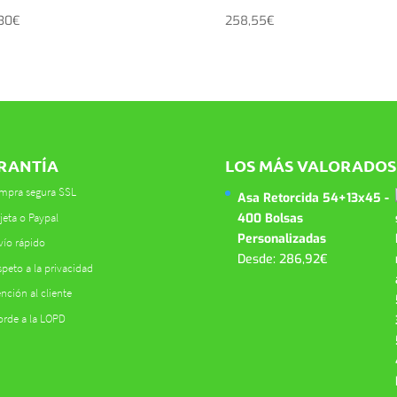
30
€
258,55
€
RANTÍA
LOS MÁS VALORADOS
mpra segura SSL
Asa Retorcida 54+13x45 -
jeta o Paypal
400 Bolsas
Personalizadas
vío rápido
Desde:
286,92
€
peto a la privacidad
nción al cliente
orde a la LOPD