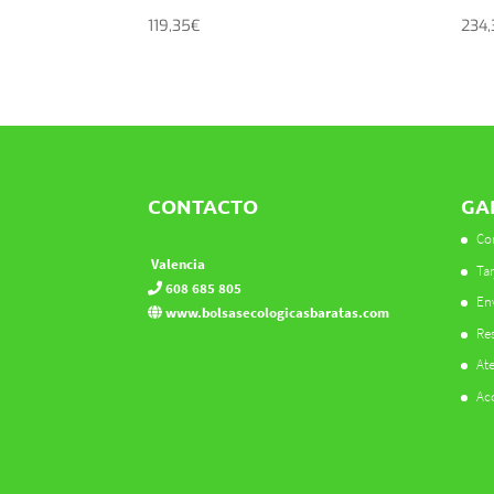
119,35
€
234,
CONTACTO
GA
Co
Valencia
Tar
608 685 805
En
www.bolsasecologicasbaratas.com
Res
Ate
Ac