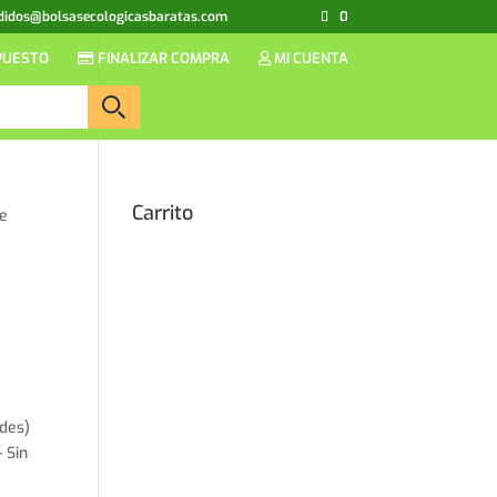
didos@bolsasecologicasbaratas.com
0
PUESTO
FINALIZAR COMPRA
MI CUENTA
Carrito
de
p
des)
 Sin