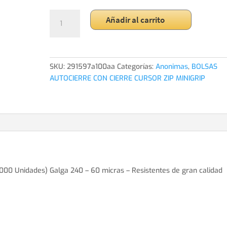
Bolsas
Añadir al carrito
con
Autocierre-
Zip
25x35
SKU:
291597a100aa
Categorías:
Anonimas
,
BOLSAS
(Caja
AUTOCIERRE CON CIERRE CURSOR ZIP MINIGRIP
de
3000
Unidades)
cantidad
3000 Unidades) Galga 240 – 60 micras – Resistentes de gran calidad