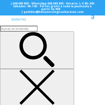
608 685 805 - WhatsApp 608 685 805 - Horario: L-V 8h-20h
Sábados: 9h-14h - Portes gratis a toda la península a
partir de 99€
pedidos@bolsasecologicasbaratas.com
Inicio
/
BOLSAS AUTOCIERRE CON CIERRE CURSOR
ZIP MINIGRIP
/
Personalizadas
/ Bolsas con
Autocierre-Zip 14×17 (15.000 Unidades)
PERSONALIZADAS
Bolsas con Autocierre-
Zip 14×17 (15.000