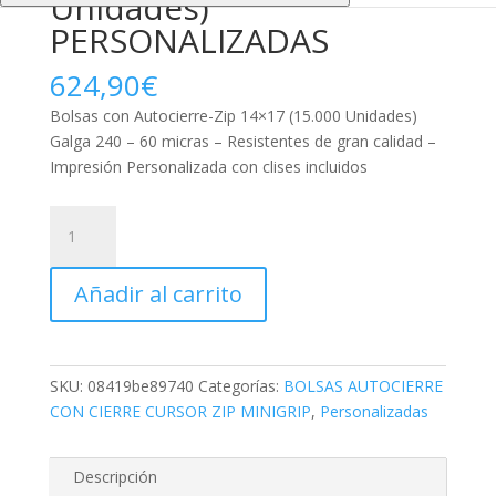
Unidades)
PERSONALIZADAS
624,90
€
Bolsas con Autocierre-Zip 14×17 (15.000 Unidades)
Galga 240 – 60 micras – Resistentes de gran calidad –
Impresión Personalizada con clises incluidos
Bolsas
con
Autocierre-
Añadir al carrito
Zip
14x17
(15.000
Unidades)
SKU:
08419be89740
Categorías:
BOLSAS AUTOCIERRE
PERSONALIZADAS
CON CIERRE CURSOR ZIP MINIGRIP
,
Personalizadas
cantidad
Descripción