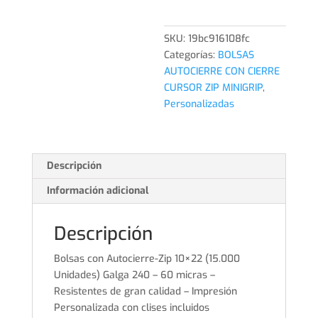
10x22
(15.000
Unidades)
SKU:
19bc916108fc
PERSONALIZADAS
Categorías:
BOLSAS
cantidad
AUTOCIERRE CON CIERRE
CURSOR ZIP MINIGRIP
,
Personalizadas
Descripción
Información adicional
Descripción
Bolsas con Autocierre-Zip 10×22 (15.000
Unidades) Galga 240 – 60 micras –
Resistentes de gran calidad – Impresión
Personalizada con clises incluidos