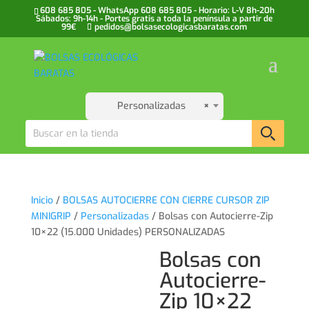
608 685 805 - WhatsApp 608 685 805 - Horario: L-V 8h-20h
Sábados: 9h-14h - Portes gratis a toda la península a partir de
99€
pedidos@bolsasecologicasbaratas.com
Personalizadas
×
Inicio
/
BOLSAS AUTOCIERRE CON CIERRE CURSOR ZIP
MINIGRIP
/
Personalizadas
/ Bolsas con Autocierre-Zip
10×22 (15.000 Unidades) PERSONALIZADAS
Bolsas con
Autocierre-
Zip 10×22