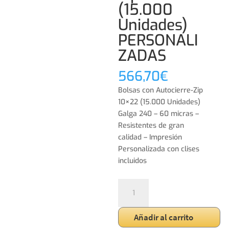
(15.000
Unidades)
PERSONALI
ZADAS
566,70
€
Bolsas con Autocierre-Zip
10×22 (15.000 Unidades)
Galga 240 – 60 micras –
Resistentes de gran
calidad – Impresión
Personalizada con clises
incluidos
Bolsas
con
Autocierre-
Añadir al carrito
Zip