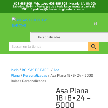
608 685 805 - WhatsApp 608 685 805 - Horario: L-V 8h-20h
Sábados: 9h-14h - Portes gratis a toda la península a partir de
99€
pedidos@bolsasecologicasbaratas.com
Inicio
/
BOLSAS DE PAPEL
/
Asa
Plana
/
Personalizadas
/ Asa Plana 18+8×24 – 5000
Bolsas Personalizadas
Asa Plana
18+8×24 –
5000