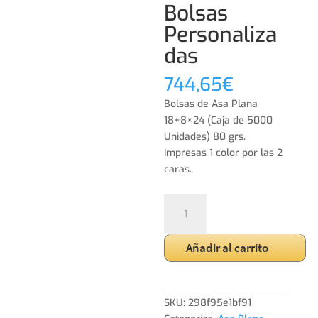
Bolsas
Personaliza
das
744,65
€
Bolsas de Asa Plana
18+8×24 (Caja de 5000
Unidades) 80 grs.
Impresas 1 color por las 2
caras.
Asa
Plana
18+8x24
Añadir al carrito
-
5000
Bolsas
Personalizadas
SKU:
298f95e1bf91
cantidad