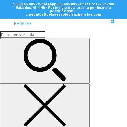
608 685 805 - WhatsApp 608 685 805 - Horario: L-V 8h-20h
Sábados: 9h-14h - Portes gratis a toda la península a
partir de 99€
pedidos@bolsasecologicasbaratas.com
Inicio
/
SOBRES DE PAPEL
/ Anonimos
Anonimos
Mostrando los 5 resultados
Sobre Papel 11+4×19+2 – 250
Sobres
Desde:
10,20
€
Sobre Papel 18+6×30+4 – 250
Sobres
Desde:
18,15
€