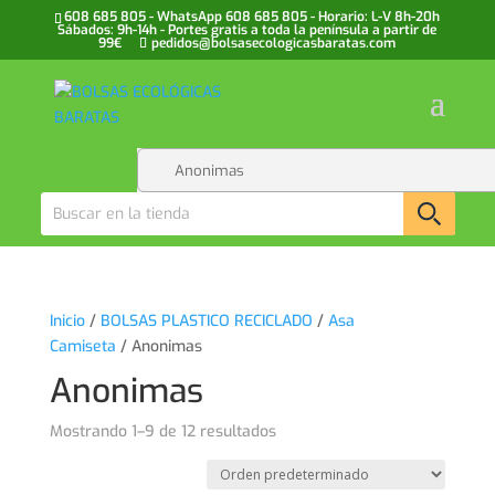
608 685 805 - WhatsApp 608 685 805 - Horario: L-V 8h-20h
Sábados: 9h-14h - Portes gratis a toda la península a partir de
99€
pedidos@bolsasecologicasbaratas.com
Inicio
/
BOLSAS PLASTICO RECICLADO
/
Asa
Camiseta
/ Anonimas
Anonimas
Mostrando 1–9 de 12 resultados