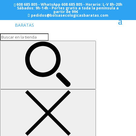
608 685 805 - WhatsApp 608 685 805 - Horario: L-V 8h-20h
Sábados: 9h-14h - Portes gratis a toda la península a
partir de 99€
pedidos@bolsasecologicasbaratas.com
Inicio
/
BOLSAS PAPEL
/
Asa Rizada Bolsas
Anchas
/ Anonimas
Anonimas
Mostrando los 5 resultados
Asa Retorcida 24+8×21 – 250
Bolsas
Desde:
40,50
€
Asa Retorcida 32+12×28 –
250 Bolsas